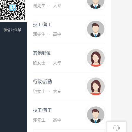
谢先生
·
大专
技工/普工
微信公众号
邓先生
·
高中
其他职位
欧女士
·
大专
行政/后勤
钟女士
·
大专
技工/普工
邓先生
·
高中