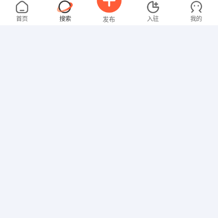
梁先生
4000-5000元
07-27
不限区域
全职
高中
首页
搜索
入驻
我的
发布
行政/后勤
张女士
4000-5000元
07-27
不限区域
全职
招聘信息
求职简历
其他职位
谢先生
5000-8000元
07-27
不限区域
全职
大专
销售岗位
刘女士
2000-3000元
07-27
不限区域
全职
本科