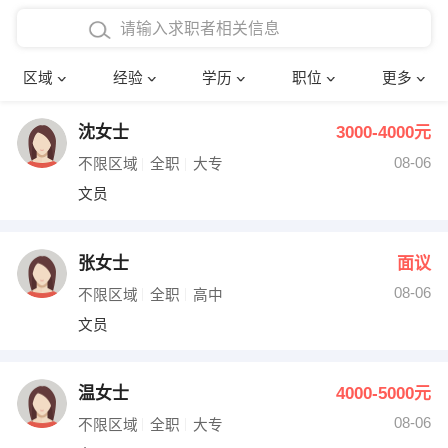
在校学生工作经验
本科
行政后勤
建筑装潢
确定
区域
经验
学历
职位
更多
三年以上工作经验
硕士
销售岗位
教师
沈女士
3000-4000元
四年以上工作经验
博士
文员
护士
08-06
不限区域
全职
大专
五年以上工作经验
财务会计
传单派发
文员
十年以上工作经验
超市零售
促销导购
张女士
面议
网络IT
保健按摩
08-06
不限区域
全职
高中
文员
快递员
前台接待
收银员
技术员/工程师
温女士
4000-5000元
08-06
水电/机修
部门经理
不限区域
全职
大专